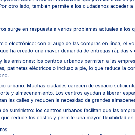
 Por otro lado, también permite a los ciudadanos acceder a
ros surge en respuesta a varios problemas actuales a los q
cio electrónico: con el auge de las compras en línea, el v
que ha creado una mayor demanda de entregas rápidas y ef
 y las emisiones: los centros urbanos permiten a las empres
tas, patinetes eléctricos o incluso a pie, lo que reduce la c
ono.
cio urbano: Muchas ciudades carecen de espacio suficiente 
orte y almacenamiento. Los centros ayudan a liberar espa
an las calles y reducen la necesidad de grandes almacene
na de suministro: los centros urbanos facilitan que las emp
o que reduce los costos y permite una mayor flexibilidad en l
anos