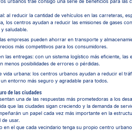
os urbanos trae consigo una serie de beneficios para las c
al: al reducir la cantidad de vehículos en las carreteras, e
lla, los centros ayudan a reducir las emisiones de gases c
 y saludable.
 las empresas pueden ahorrar en transporte y almacenami
recios más competitivos para los consumidores.
 en las entregas: con un sistema logístico más eficiente, las
 menos posibilidades de errores o pérdidas.
e vida urbana: los centros urbanos ayudan a reducir el tráf
 un entorno más seguro y agradable para todos.
turo de las ciudades
entan una de las respuestas más prometedoras a los desafí
ida que las ciudades sigan creciendo y la demanda de servi
mpeñarán un papel cada vez más importante en la estruct
l de usar.
o en el que cada vecindario tenga su propio centro urbano,