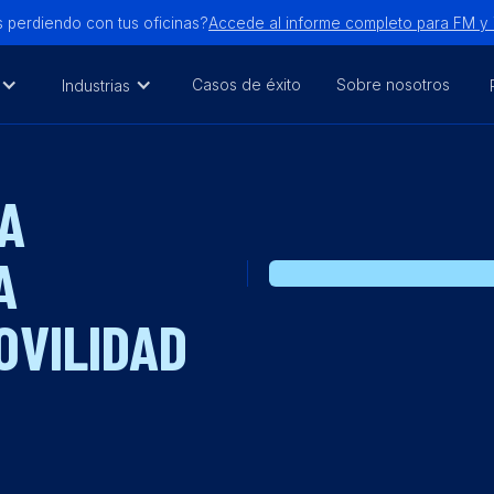
 perdiendo con tus oficinas?
Accede al informe completo para FM 
Casos de éxito
Sobre nosotros
Industrias
A
A
OVILIDAD