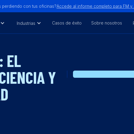
 perdiendo con tus oficinas?
Accede al informe completo para FM 
Casos de éxito
Sobre nosotros
Industrias
: EL
CIENCIA Y
AD