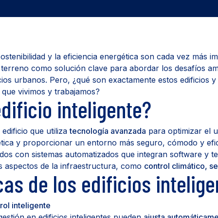
stenibilidad y la eficiencia energética son cada vez más i
erreno como solución clave para abordar los desafíos amb
acios urbanos. Pero, ¿qué son exactamente estos edificios 
 que vivimos y trabajamos?
dificio inteligente?
 edificio que utiliza
tecnología avanzada
para optimizar el u
gética y proporcionar un entorno más seguro, cómodo y efi
pados con sistemas automatizados que integran software y t
os aspectos de la infraestructura, como
control climático, s
cas de los edificios intelig
ol inteligente
gestión en edificios inteligentes pueden
ajusta automáticamen